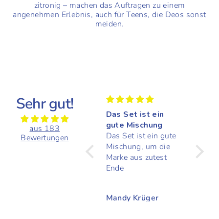
zitronig – machen das Auftragen zu einem
angenehmen Erlebnis, auch für Teens, die Deos sonst
meiden.
Sehr gut!
Das Set ist ein
Das Deo ist echt
Super
gute Mischung
Das Deo ist echt
Bei m
aus 183
Das Set ist ein gute
super
puber
Bewertungen
Mischung, um die
haben
Marke aus zutest
Deo's 
Ende
gebrac
im Int
Deo's
Mandy Krüger
Mandy Krüger
Stefa
haben 
auspro