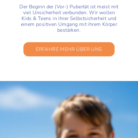
Der Beginn der (Vor-) Pubertät ist meist mit
viel Unsicherheit verbunden. Wir wollen
Kids & Teens in ihrer Selbstsicherheit und
einem positiven Umgang mit ihrem Körper
bestärken.
ERFAHRE MEHR ÜBER UNS