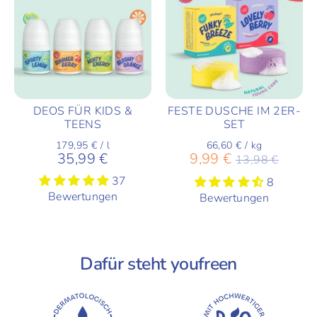
DEOS FÜR KIDS &
FESTE DUSCHE IM 2ER-
TEENS
SET
179,95 €
/
l
66,60 €
/
kg
Normaler
35,99 €
9,99 €
13,98 €
Preis
37
8
Bewertungen
Bewertungen
Dafür steht youfreen