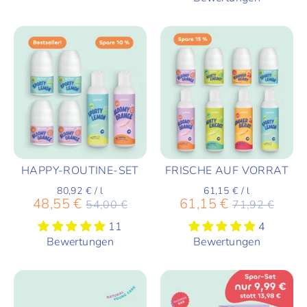
HAPPY-ROUTINE-SET
FRISCHE AUF VORRAT
80,92 €
/
l
61,15 €
/
l
Normaler
Normaler
48,55 €
61,15 €
54,00 €
71,92 €
Preis
Preis
11
4
Bewertungen
Bewertungen