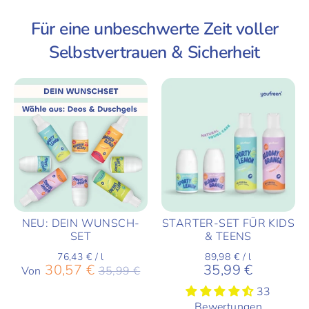
Für eine unbeschwerte Zeit voller
Selbstvertrauen & Sicherheit
NEU: DEIN WUNSCH-
STARTER-SET FÜR KIDS
SET
& TEENS
76,43 €
/
l
89,98 €
/
l
Normaler
30,57 €
35,99 €
Von
35,99 €
Preis
33
Bewertungen