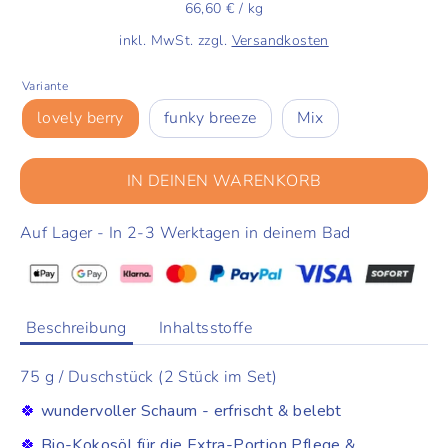
66,60 €
/
kg
inkl. MwSt. zzgl.
Versandkosten
Variante
lovely berry
funky breeze
Mix
IN DEINEN WARENKORB
Auf Lager - In 2-3 Werktagen in deinem Bad
Beschreibung
Inhaltsstoffe
75 g / Duschstück (2 Stück im Set)
🍀
wundervoller Schaum - erfrischt & belebt
🍀
Bio-Kokosöl für die Extra-Portion Pflege &