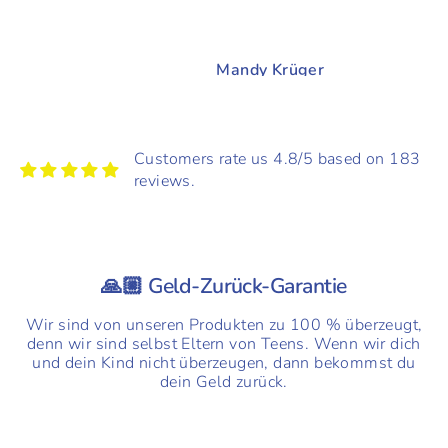
Tochter riecht nach
Ende
der Dusche nicht
mehr. Sehr zu
Andrea
Mandy Krüger
Mandy
empfehlen.
Customers rate us 4.8/5 based on 183
reviews.
🙏🏼 Geld-Zurück-Garantie
Wir sind von unseren Produkten zu 100 % überzeugt,
denn wir sind selbst Eltern von Teens. Wenn wir dich
und dein Kind nicht überzeugen, dann bekommst du
dein Geld zurück.