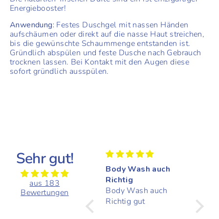
Energiebooster!
Anwendung:
Festes Duschgel mit nassen Händen
aufschäumen oder direkt auf die nasse Haut streichen,
bis die gewünschte Schaummenge entstanden ist.
Gründlich abspülen und feste Dusche nach Gebrauch
trocknen lassen. Bei Kontakt mit den Augen diese
sofort gründlich ausspülen.
Sehr gut!
t
Das Duschgel ist
Body Wash auch
Das S
super
Richtig
gute 
aus 183
Das Duschgel ist
Body Wash auch
Das Se
Bewertungen
e
super. Reicht
Richtig gut
Misch
r
angenehm und meine
Marke 