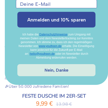
Anmelden und 10% sparen
Ich habe die
Datenschutzhinweise
zum Umgang mit
meinen Daten und dem Newslettertracking zur Kenntnis
genommen. Ich stimme zu, dass ich den regelmäßigen
Newsletter von
www.youfreen.de
erhalte. Die Einwilligung
kann jederzeit für die Zukunft per E-Mail
an:
hello@youfreen.de
oder im Newsletter durch
8 Bewertungen
Abmeldung widerrufen werden.
🤝 Anti-Müffel-Garantie auf Deodorants
Nein, Danke
💯 Schützt nachweislich & effektiv
mit natürlichen Inhaltsstoffen
🎉Über 50.000 zufriedene Familien!
FESTE DUSCHE IM 2ER-SET
Normaler
9,99 €
13,98 €
Preis