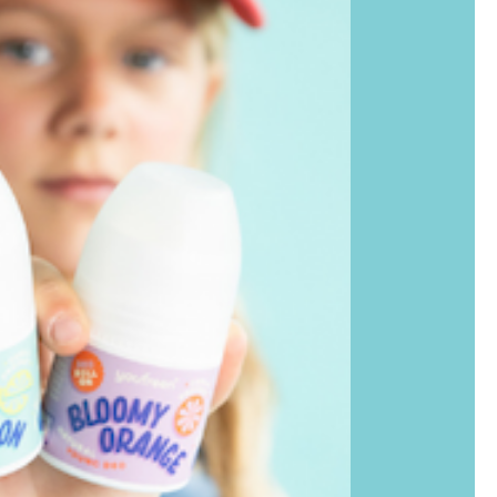
ben wir uns vor kurzem
r nichts verändert, die
fresh #smellhappy