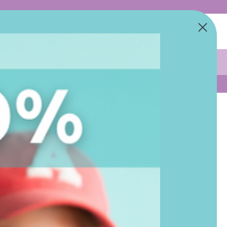
0
CKELT VON DER MAMA ZWEIER TEENS
CHSET
SUMMER-SALE: BIS ZU 2
die zahlreichen
hen Feedbacks der