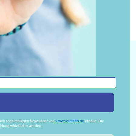
Versand
Bei Standard-Lieferungen brauchen die
Deos 2-3 Tage zu Dir. Wir versenden
per DHL und per DHL Kleinpaket. Der
Versand ist in D ab €55 kostenlos.
den regelmäßigen Newsletter von
www.youfreen.de
erhalte. Die
ldung widerrufen werden.