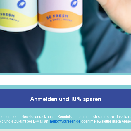
en
Folge uns
erklärung
cht
Anmelden und 10% sparen
 Versand
die Schweiz
n und dem Newslettertracking zur Kenntnis genommen. Ich stimme zu, dass ich 
t für die Zukunft per E-Mail an:
hello@youfreen.de
oder im Newsletter durch Abme