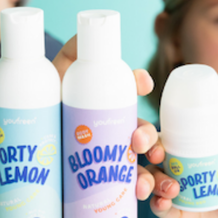
 kurzen Entscheidungswegen und einer großen Flexibilität ha
Look unserer Deos neu zu designen. An der Rezeptur haben wi
 frischen Premiumdüften und einer effektiven Wirkformel. #be
e!