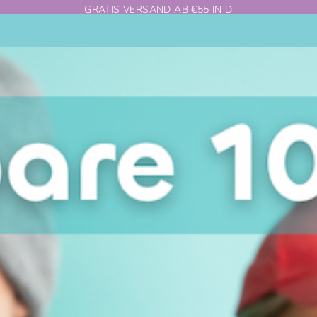
GRATIS VERSAND AB €55 IN D
Durchsuchen
Sie
unseren
Shop
SHOP
ABOUT
MISSION
BLOG
 ZURÜCK
🍀ENTWI
-SALE: BIS ZU 20% AUF DAS WUNS
nd*innen und Follower ist für uns unglaublich wichtig. Für 
sehr dankbar. Vielen Dank an dieser Stelle an die zahlreic
e unsere Deos mit Begeisterung nutzen!