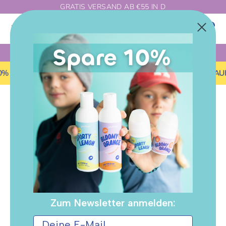
Direkt
GRATIS VERSAND AB €55 IN D
zum
Durchsuchen
Suchen
Inhalt
0
Sie
Suchen
unseren
Durchsuchen
Shop
Sie
🍀ENTWICKELT VON DER MAMA ZWEIER TEENS
unseren
Shop
20% AUF DAS WUNSCHSET
SUMMER-SALE: BIS ZU 20% A
Startseite
Datenschutzhinweis zur Kundenumfrage
Verantwortlich für diese Umfrage ist youfreen
D
GmbH & Co. KG, Schimmelmannstrasse 15a,
22043 Hamburg. Kontakt: hello@youfreen.de
a
Deine Teilnahme an dieser Umfrage ist freiwillig.
t
Wenn du teilnimmst, verarbeiten wir deine
Antworten, um neue youfreen-Produkte besser
e
an den Bedürfnissen unserer Kundinnen
auszurichten. Rechtsgrundlage dafür ist deine
Zum Newsletter anmelden:
Einwilligung (Art. 6 Abs. 1 lit. a DSGVO), die du
n
jederzeit formlos per E-Mail an
hello@youfreen.de widerrufen kannst – ohne